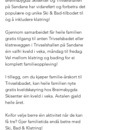
Breimsbygda Skisenter og Trivselshallen 
på Sandane har vidareført og forbetra det 
populære og unike Ski & Bad-tilbodet til 
òg å inkludere klatring!
Gjennom samarbeidet får heile familien 
gratis tilgang til anten Trivselsbadet eller 
klatreveggen i Trivselshallen på Sandane 
éin valfri kveld i veka, måndag til fredag. 
Vel mellom klatring og bading for ei 
komplett familieoppleving!
I tillegg, om du kjøper familie-årskort til 
Trivselsbadet, kan heile familien nyte 
gratis kveldskøyring hos Breimsbygda 
Skisenter éin kveld i veka. Avtalen gjeld 
heile året.
Kvifor velje berre éin aktivitet når de kan 
få tre? Gjer familietida endå betre med 
Ski, Bad & Klatring!